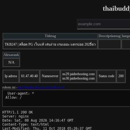
thaibudd
Titletag
Descriptiontag
lang
TKB247 | สล็อต PG เว็บแท้ เล่นง่าย เกมเยอะ แตกบ่อย 2025ี่ยว
Alexarank
N/A
ns29.jaideehosting.com
Ip adress
61.47.40.40
Nameserver
Status code
200
ns30.jaideehosting.com
robots.txt -
http://thaibuddytrip.com/robots.txt
 User-agent: *

Allow: /

HTTP/1.1 200 OK

Server: nginx

Date: Sat, 08 Aug 2026 14:16:47 GMT

Content-Type: text/html

Last-Modified: Thu, 11 Oct 2018 05:26:37 GMT
