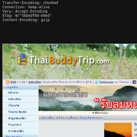
Transfer-Encoding: chunked

Connection: keep-alive

Vary: Accept-Encoding

ETag: W/"5bbedf0d-b0ed"

Content-Encoding: gzip
